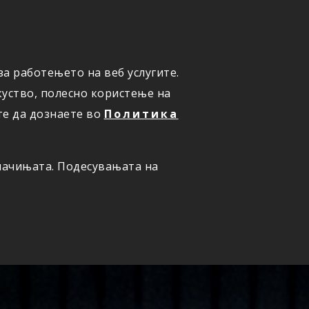
а работењето на веб услугите.
ОНЛАЈН
ПРИЈАВИ ШТЕТА
уство, полесно користење на
те да дознаете во
Политика
олачињата. Подесувањата на