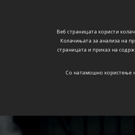
ФИЗИЧКИ
ПРАВНИ
ЛИЦА
ЛИЦА
Веб страницата користи колач
ОСИГУРУВАЊЕ
ШТЕТИ
Колачињата за анализа на п
страницата и приказ на содрж
Со натамошно користење на