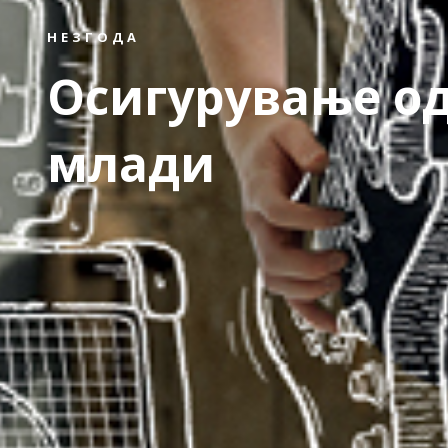
НЕЗГОДА
Осигурување од
млади