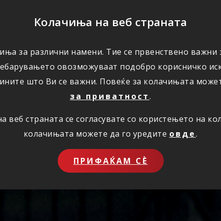
ПОМОШ
Колачиња на веб страната
иња за различни намени. Тие се првенствено важни з
ПОВОЛНОСТИ
КОРИСНО
ЗА НАС
ребарувањето овозможуваат подобро корисничко иск
ините што Ви се важни. Повеќе за колачињата може
за приватност
.
 веб страната се согласувате со користењето на к
колачињата можете да го уредите
овде
.
ПРИФАЌАМ СЀ