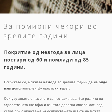
За помирни чекори во
зрелите години
Покритие од незгода за лица
постари од 60 и помлади од 85
години.
Погрижете се, можната
незгода
во зрелите години
да не биде
ваш дополнителен финансиски терет
.
Осигурувањето е наменето за постари лица, без разлика на
здравствената состојба и општата деловна способност, под
услов при склучување на осигурувањето истите да можат