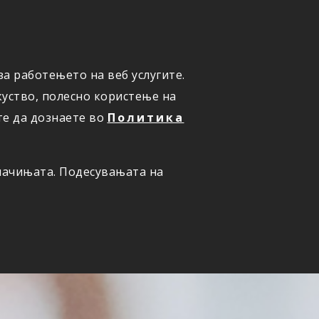
а работењето на веб услугите.
ОНЛАЈН
ПРИЈАВИ ШТЕТА
уство, полесно користење на
те да дознаете во
Политика
олачињата. Подесувањата на