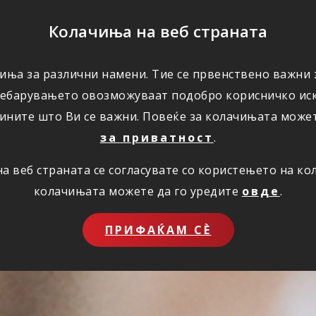
ПОМОШ
Колачиња на веб страната
иња за различни намени. Тие се првенствено важни з
ПОВОЛНОСТИ
КОРИСНО
ЗА НАС
ребарувањето овозможуваат подобро корисничко иск
ините што Ви се важни. Повеќе за колачињата може
за приватност
.
 веб страната се согласувате со користењето на к
колачињата можете да го уредите
овде
.
ПРИФАЌАМ СЀ