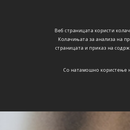
ФИЗИЧКИ
ПРАВНИ
ЛИЦА
ЛИЦА
Веб страницата користи колач
ОСИГУРУВАЊЕ
ШТЕТИ
Колачињата за анализа на п
страницата и приказ на содрж
Со натамошно користење на