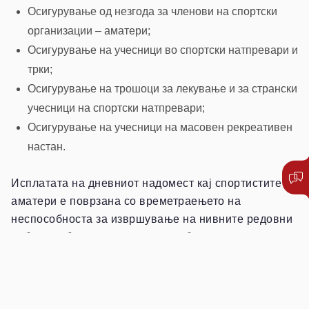
Осигурување од незгода за членови на спортски
организации – аматери;
Осигурување на учесници во спортски натпревари и
трки;
Осигурување на трошоци за лекување и за странски
учесници на спортски натпревари;
Осигурување на учесници на масовен рекреативен
настан.
Исплатата на дневниот надомест кај спортистите
аматери е поврзана со времетраењето на
неспособноста за извршување на нивните редовни
работни обврски, не со неспособноста за спортски
активности.
Врвните и професионалните спортисти се
осигуруваат по посебни премиски групи. Исплатата