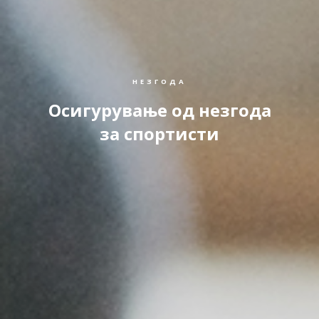
НЕЗГОДА
Осигурување од незгода
за спортисти