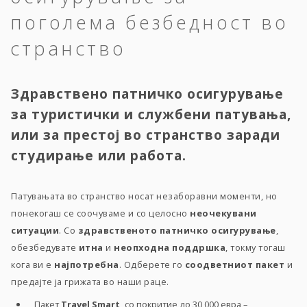
поголема безбедност во
странство
Здравствено патничко осигурување
за туристички и службени патувања,
или за престој во странство заради
студирање или работа.
Патувањата во странство носат незаборавни моменти, но
понекогаш се соочуваме и со целосно
неочекувани
ситуации
. Со
здравственото патничко осигурување
,
обезбедувате
итна
и
неопходна поддршка
, токму тогаш
кога ви е
најпотребна
. Одберете го
соодветниот пакет
и
предајте ја грижата во наши раце.
Пакет
Travel Smart,
со покритие до 30 000 евра –