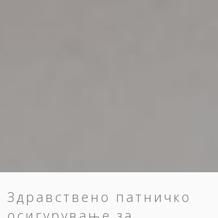
Здравствено патничко
осигурување за