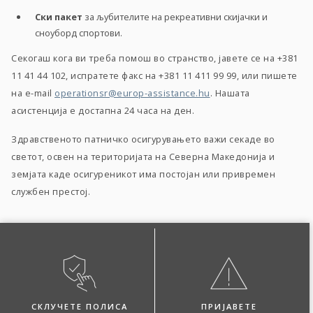
Ски пакет
за љубителите на рекреативни скијачки и
сноуборд спортови.
Секогаш кога ви треба помош во странство, јавете се на +381
11 41 44 102, испратете факс на +381 11 411 99 99, или пишете
на e-mail
operationsr@europ-assistance.hu
. Нашата
асистенција е достапна 24 часа на ден.
Здравственото патничко осигурувањето важи секаде во
светот, освен на територијата на Северна Македонија и
земјата каде осигуреникот има постојан или привремен
службен престој.
СКЛУЧЕТЕ ПОЛИСА
ПРИЈАВЕТЕ