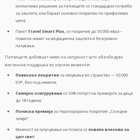
исплатливо решение за патниците со стандардни потреби
за заштита, кои бараат основно покритие по прифатлива
цена;
Пакет
Travel Smart Plus,
со покритие до 50 000 евра –
повисок лимит за медицинска заштита и безгрижно
патување.
Патниците добиваат ниво на сигурност што обезбедува
вистинска поддршка во клучни моменти:
Повисоко покритие
за лекување во странство
—
50.000
ЕУР, без под-лимити;
Семејно осигурување
со 50% попуст на премијата за деца
до 18 години;
Пониска премија
за територијално покритие „Соседни
земји“;
Можност за склучување на полиса со
повеќе влезови за
цел свет
;