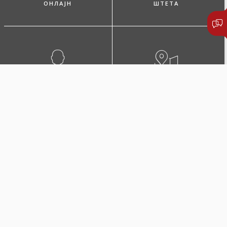
ОНЛАЈН
ШТЕТА
ПОБАРАЈТЕ ЗАСТАПНИК
ЛОКАЦИИ И КОНТАКТИ
Микро дом
Осигурете го домот додека сте на