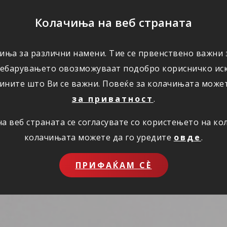
ПОМОШ
Колачиња на веб страната
иња за различни намени. Тие се првенствено важни з
ПОВОЛНОСТИ
КОРИСНО
ЗА НАС
ребарувањето овозможуваат подобро корисничко иск
ините што Ви се важни. Повеќе за колачињата може
за приватност
.
 веб страната се согласувате со користењето на к
колачињата можете да го уредите
овде
.
ПРИФАЌАМ СЀ