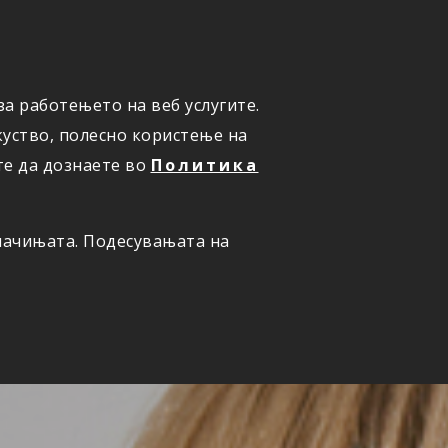
а работењето на веб услугите.
ОНЛАЈН
ПРИЈАВИ ШТЕТА
уство, полесно користење на
те да дознаете во
Политика
олачињата. Подесувањата на