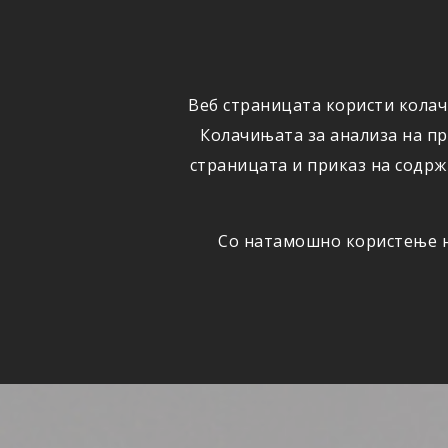
ФИЗИЧКИ
ПРАВНИ
ЛИЦА
ЛИЦА
Веб страницата користи колач
ОСИГУРУВАЊЕ
ШТЕТИ
Колачињата за анализа на п
страницата и приказ на содрж
Со натамошно користење на