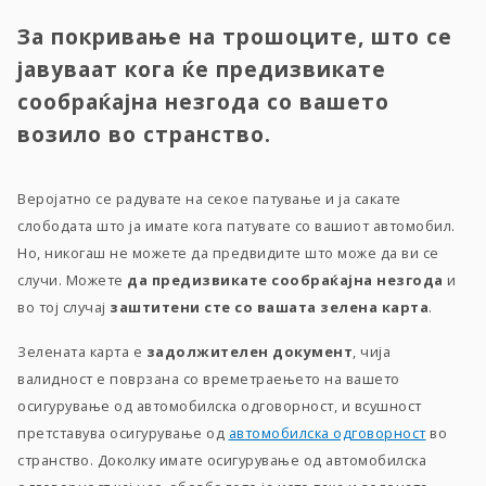
За покривање на трошоците, што се
јавуваат кога ќе предизвикате
сообраќајна незгода со вашето
возило во странство.
Веројатно се радувате на секое патување и ја сакате
слободата што ја имате кога патувате со вашиот автомобил.
Но, никогаш не можете да предвидите што може да ви се
случи. Можете
да предизвикате сообраќајна незгода
и
во тој случај
заштитени сте со вашата зелена карта
.
Зелената карта е
задолжителен
документ
, чија
валидност е поврзана со времетраењето на вашето
осигурување од автомобилска одговорност, и всушност
претставува осигурување од
автомобилска одговорност
во
странство. Доколку имате осигурување од автомобилска