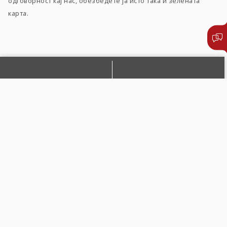
одговорност кај нас, обезбедете ја исто така и зелената
карта.
ПРИЈАВЕТЕ ШТЕТА
ПИШЕТЕ НЍ
ПОБАРАЈТЕ ЗАСТАПНИК
ПОСЕТЕТЕ НЀ