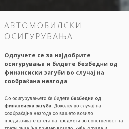
АВТОМОБИЛСКИ
ОСИГУРУВАЊА
Одлучете се за најдобрите
осигурувања и бидете безбедни од
финансиски загуби во случај на
сообраќана незгода
Со осигурувањето ќе бидете
безбедни од
финансиска загуба
. Доколку во случај на
сообраќајна незгода со вашето возило
предизвикате штета на предмети во сопственост на
трети лица (на пример возило, куќа, ограда и