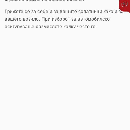
Грижете се за себе и за вашите сопатници како и за
вашето возило. При изборот за автомобилско
осигурување размислете колку често го
употребувате вашето возило, колку често патувате
во странство, со кого патувате, дали често носите
багаж, кој друг го вози вашето возило и други
околности што влијаат на вашата безбедност,
безбедноста на патниците и возилата.
Откако ќе одговорите на сите горенаведени
прашања, одлучете за вистинскиот избор на
осигурување. Вашата најдобра одлука ќе биде ако
го изберете вистинскиот пакет за осигурување,
бидејќи тоа ќе ве заштеди најмногу при плаќање на
премијата.
Не заборавајте ја автомобилската асистенција –