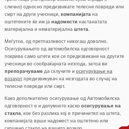
слично) односно предизвикате телесни повреди или
смрт на други учесници,
компанијата
на
оштетените ќе им ја
надомести
настанатата
материјална и нематеријална
штета
.
Меѓутоа, од претпазливост никогаш доволно.
Осигурувањето од автомобилска одговорност
покрива само штети кои се предизвикани на другите
учесници во сообраќајната незгода, затоа ви
препорачуваме
да склучите и
осигурување на
возачот
предизвикувач на незгодата во случај на
телесни повреди или смрт.
Како дополнително осигурување од Автомобилска
одговорност е и делумното каско
осигурување на
стакла
, кое без разлика кој е причинител на штета,
компанијата врши надомест на оштетено или
скршено стакло на вашето возило.