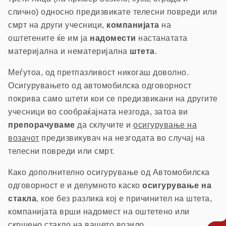
слично) односно предизвикате телесни повреди или
смрт на други учесници,
компанијата
на
оштетените ќе им ја
надомести
настанатата
материјална и нематеријална
штета
.
Меѓутоа, од претпазливост никогаш доволно.
Осигурувањето од автомобилска одговорност
покрива само штети кои се предизвикани на другите
учесници во сообраќајната незгода, затоа ви
препорачуваме
да склучите и
осигурување на
возачот
предизвикувач на незгодата во случај на
телесни повреди или смрт.
Како дополнително осигурување од Автомобилска
одговорност е и делумното каско
осигурување на
стакла
, кое без разлика кој е причинител на штета,
компанијата врши надомест на оштетено или
скршено стакло на вашето возило.