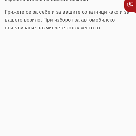
Грижете се за себе и за вашите сопатници како и за
вашето возило. При изборот за автомобилско
осигурување размислете колку често го
употребувате вашето возило, колку често патувате
во странство, со кого патувате, дали често носите
багаж, кој друг го вози вашето возило и други
околности што влијаат на вашата безбедност,
безбедноста на патниците и возилата.
Откако ќе одговорите на сите горенаведени
прашања, одлучете за вистинскиот избор на
осигурување. Вашата најдобра одлука ќе биде ако
го изберете вистинскиот пакет за осигурување,
бидејќи тоа ќе ве заштеди најмногу при плаќање на
премијата.
Не заборавајте ја автомобилската асистенција –