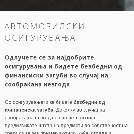
АВТОМОБИЛСКИ
ОСИГУРУВАЊА
Одлучете се за најдобрите
осигурувања и бидете безбедни од
финансиски загуби во случај на
сообраќана незгода
Со осигурувањето ќе бидете
безбедни од
финансиска загуба
. Доколку во случај на
сообраќајна незгода со вашето возило
предизвикате штета на предмети во сопственост на
трети лица (на пример возило, куќа, ограда и