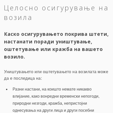
Целосно осигурување на
возила
Каско осигурувањето покрива штети,
настанати поради уништување,
оштетување или кражба на вашето
возило.
Уништувањето или оштетувањето на возилата може
да е последица на:
Разни настани, на коишто немате никакво
влијание, како вонредни временски непогоди,
природни незгоди, кражба, непристојни
однесувања на други лица и други посебни