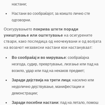
настани;
Настани во сообраќајот, за коишто лично сте
одговорни.
Осигурувањето
покрива штети поради
уништување или оштетување
на осигурените
ствари, како последица од неочекувани и од волјата
на возачот независни настани кои настануваат:
Во сообраќај и во мирување
: сообраќајна
незгода, судир, превртување, лизгање или пад на
возило, удар или пад на некаков предмет;
Заради дејствија на трети лица
: насилно или
недолично дејствување, манифестации и
демонстрации;
Заради посебни настани
: пад на летало, помош