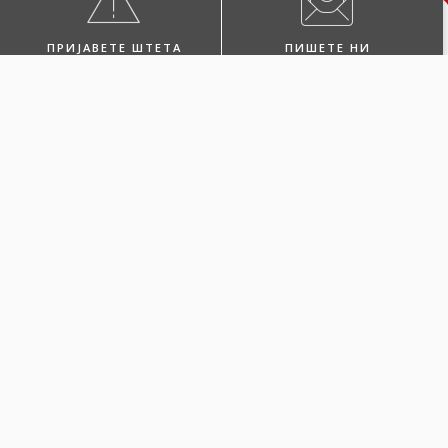
ПРИЈАВЕТЕ ШТЕТА
ПИШЕТЕ НИ
ПОБАРАЈТЕ ЗАСТАПНИК
ПОСЕТЕТЕ НЀ
Одберете Каско
Green за вашето
електрично или