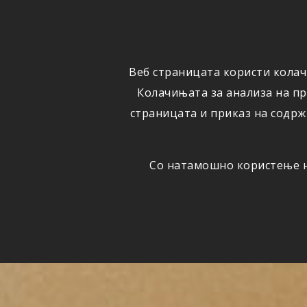
ФИЗИЧКИ
ПРАВНИ
ЛИЦА
ЛИЦА
Веб страницата користи колач
ОСИГУРУВАЊЕ
ШТЕТИ
Колачињата за анализа на п
страницата и приказ на содрж
Со натамошно користење на