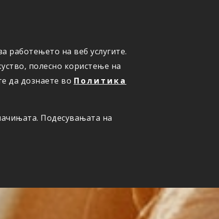
а работењето на веб услугите.
ОНЛАЈН
ПРИЈАВИ ШТЕТА
уство, полесно користење на
те да дознаете во
Политика
олачињата. Подесувањата на