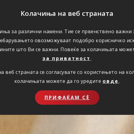
ПОМОШ
Колачиња на веб страната
иња за различни намени. Тие се првенствено важни з
ПОВОЛНОСТИ
КОРИСНО
ЗА НАС
ребарувањето овозможуваат подобро корисничко иск
ините што Ви се важни. Повеќе за колачињата може
за приватност
.
 веб страната се согласувате со користењето на к
колачињата можете да го уредите
овде
.
ПРИФАЌАМ СЀ