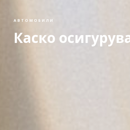
АВТОМОБИЛИ
Каско осигурув