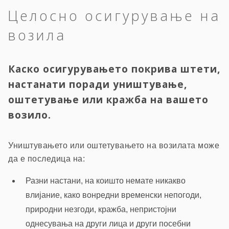
Целосно осигурување на
возила
Каско осигурувањето покрива штети,
настанати поради уништување,
оштетување или кражба на вашето
возило.
Уништувањето или оштетувањето на возилата може
да е последица на:
Разни настани, на коишто немате никакво
влијание, како вонредни временски непогоди,
природни незгоди, кражба, непристојни
однесувања на други лица и други посебни