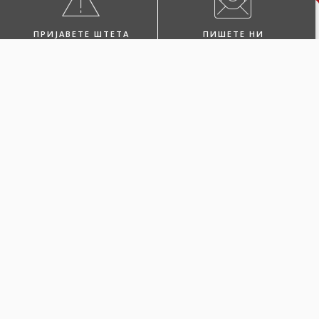
ПРИЈАВЕТЕ ШТЕТА
ПИШЕТЕ НИ
ПОБАРАЈТЕ ЗАСТАПНИК
ПОСЕТЕТЕ НЀ
Одберете Каско
Green за вашето
електрично или