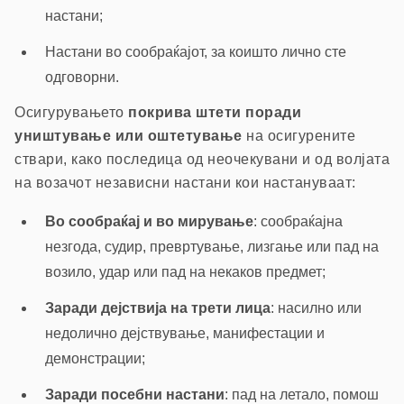
настани;
Настани во сообраќајот, за коишто лично сте
одговорни.
Осигурувањето
покрива штети поради
уништување или оштетување
на осигурените
ствари, како последица од неочекувани и од волјата
на возачот независни настани кои настануваат:
Во сообраќај и во мирување
: сообраќајна
незгода, судир, превртување, лизгање или пад на
возило, удар или пад на некаков предмет;
Заради дејствија на трети лица
: насилно или
недолично дејствување, манифестации и
демонстрации;
Заради посебни настани
: пад на летало, помош