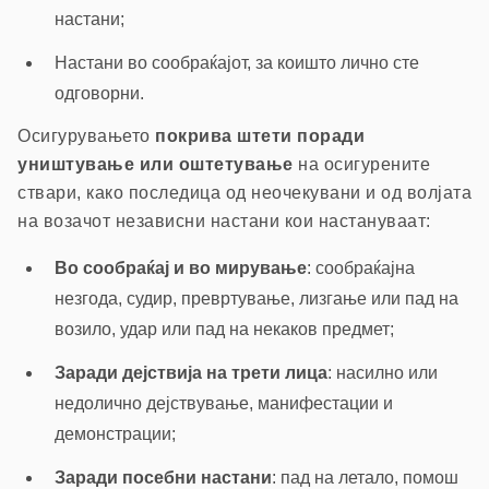
настани;
Настани во сообраќајот, за коишто лично сте
одговорни.
Осигурувањето
покрива штети поради
уништување или оштетување
на осигурените
ствари, како последица од неочекувани и од волјата
на возачот независни настани кои настануваат:
Во сообраќај и во мирување
: сообраќајна
незгода, судир, превртување, лизгање или пад на
возило, удар или пад на некаков предмет;
Заради дејствија на трети лица
: насилно или
недолично дејствување, манифестации и
демонстрации;
Заради посебни настани
: пад на летало, помош