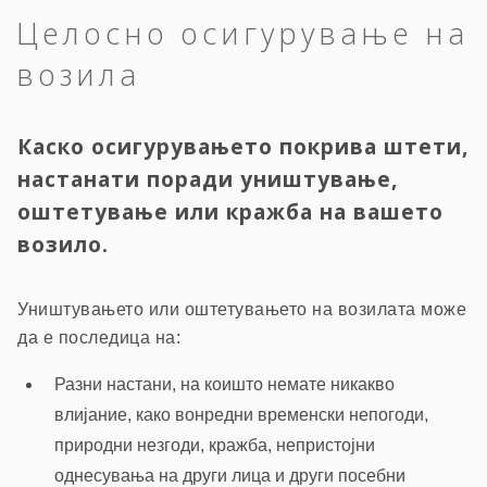
Целосно осигурување на
возила
Каско осигурувањето покрива штети,
настанати поради уништување,
оштетување или кражба на вашето
возило.
Уништувањето или оштетувањето на возилата може
да е последица на:
Разни настани, на коишто немате никакво
влијание, како вонредни временски непогоди,
природни незгоди, кражба, непристојни
однесувања на други лица и други посебни