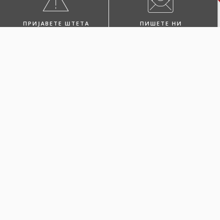
ПРИЈАВЕТЕ ШТЕТА
ПИШЕТЕ НИ
ПОБАРАЈТЕ ЗАСТАПНИК
ПОСЕТЕТЕ НЀ
Одберете Каско
Green за вашето
електрично или