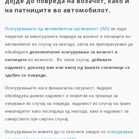
дојде до повреда на возачот, како и
на патниците во автомобилот.
Осигурувањето од автомобилска одговорност (AO)
не нуди
покритие за евентуалните повреди на возачот и патниците во
автомобилот во случај на незгода, затоа ви препорачуваме да
обезбедите
дополнително осигурување за возачот и
патниците
во возилото. Во таков случај,
добивате
надомест, доколку вие или некој од вашите сопатници се
здобие со повреди.
Осигурувањето носи финансиска сигурност, бидејќи
обезбедува дневен надомест и покритие на трошоци за
лекување во случај на повреда, надомест во случај на траен
инвалидитет како последица од незгода, како и надомест за
семејството при смртен случај.
Осигурувањето можете да го склучите заедно со
осигурување