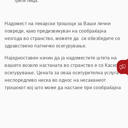
трети лица.
Надомест на лекарски трошоци за Ваши лични
повреди, како предизвикувач на сообраќајна
незгода во странство, можете да си обезбедите со
здравствено патничко осигурување.
Наједноставен начин да ја надоместите штета на
вашето возило настаната во странство е со Каско
осигурување. Цената за оваа осигурителна услуга е
неспоредливо ниска во однос на несаканиот
трошокот кој што може да настане при сообраќајна
незгода во странство.
Напомена:
Согласно одлука на Управниот одбор на
Советот на Бироа во Брисел (која е задолжителна за нашата