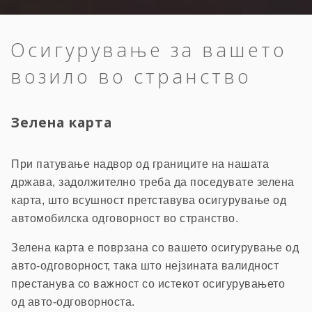
Осигурување за вашето
возило во странство
Зелена карта
При патување надвор од границите на нашата
држава, задолжително треба да поседувате зелена
карта, што всушност претставува осигурување од
автомобилска одговорност во странство.
Зелена карта е поврзана со вашето осигурување од
авто-одговорност, така што нејзината валидност
престанува со важност со истекот осигурувањето
од авто-одговорноста.