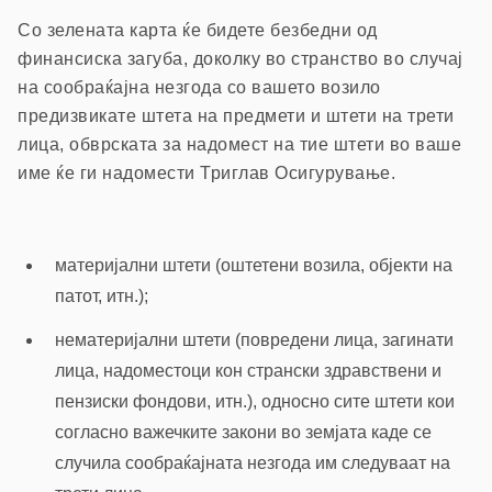
Со зелената карта ќе бидете безбедни од
финансиска загуба, доколку во странство во случај
на сообраќајна незгода со вашето возило
предизвикате штета на предмети и штети на трети
лица, обврската за надомест на тие штети во ваше
име ќе ги надомести Триглав Осигурување.
материјални штети (оштетени возила, објекти на
патот, итн.);
нематеријални штети (повредени лица, загинати
лица, надоместоци кон странски здравствени и
пензиски фондови, итн.), односно сите штети кои
согласно важечките закони во земјата каде се
случила сообраќајната незгода им следуваат на