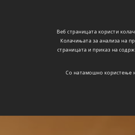
ФИЗИЧКИ
ПРАВНИ
ЛИЦА
ЛИЦА
Веб страницата користи колач
ОСИГУРУВАЊЕ
ШТЕТИ
Колачињата за анализа на п
страницата и приказ на содрж
Со натамошно користење на