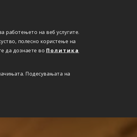
а работењето на веб услугите.
ОНЛАЈН
ПРИЈАВИ ШТЕТА
уство, полесно користење на
те да дознаете во
Политика
олачињата. Подесувањата на