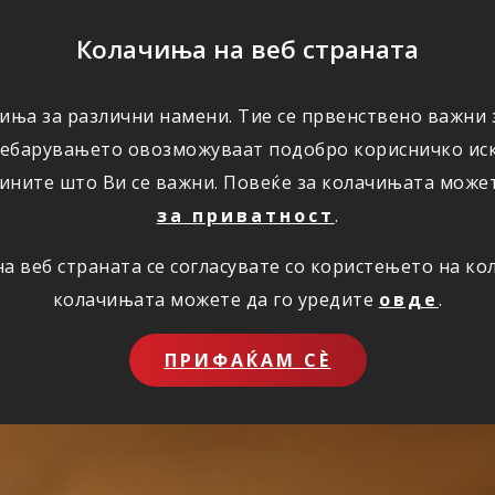
ПОМОШ
Колачиња на веб страната
иња за различни намени. Тие се првенствено важни з
ПОВОЛНОСТИ
КОРИСНО
ЗА НАС
ребарувањето овозможуваат подобро корисничко иск
ините што Ви се важни. Повеќе за колачињата може
за приватност
.
 веб страната се согласувате со користењето на к
колачињата можете да го уредите
овде
.
ПРИФАЌАМ СЀ