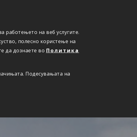
а работењето на веб услугите.
ОНЛАЈН
ПРИЈАВИ ШТЕТА
уство, полесно користење на
те да дознаете во
Политика
олачињата. Подесувањата на