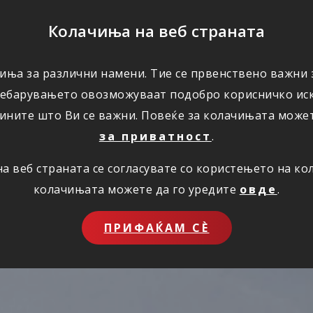
ПОМОШ
Колачиња на веб страната
иња за различни намени. Тие се првенствено важни з
ПОВОЛНОСТИ
КОРИСНО
ЗА НАС
ребарувањето овозможуваат подобро корисничко иск
ините што Ви се важни. Повеќе за колачињата може
за приватност
.
 веб страната се согласувате со користењето на к
колачињата можете да го уредите
овде
.
ПРИФАЌАМ СЀ