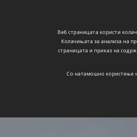
ФИЗИЧКИ
ПРАВНИ
ЛИЦА
ЛИЦА
Веб страницата користи колач
ОСИГУРУВАЊЕ
ШТЕТИ
Колачињата за анализа на п
страницата и приказ на содрж
Со натамошно користење на