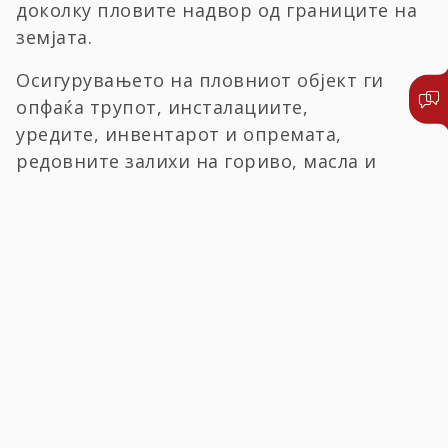
доколку пловите надвор од границите на
земјата.
Осигурувањето на пловниот објект ги
опфаќа трупот, инсталациите,
уредите, инвентарот и опремата,
редовните залихи на гориво, масла и
други бродски материјали, залихи на
храна и пијалаци потребни за посадата на
бродот.
ПРИЈАВЕТЕ ШТЕТА
ПИШЕТЕ НЍ