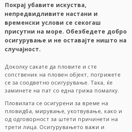
Покрај убавите искуства,
непредвидливите настани и
временски услови се секогаш
присутни на море. Обезбедете добро
осигурување и не оставајте ништо на
случајност.
Доколку сакате да пловите и сте
сопственик на пловен објект, погрижете
се за соодветно осигурување. Така, ќе
заминете на пат со една грижа помалку.
Пловилата се осигурени за време на
пловидба, мирување, укотвување, како и
од одговорност за штети причинети на
трети лица. Осигурувањето важи и