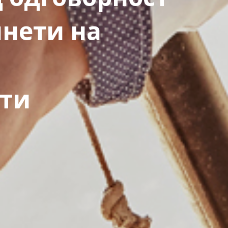
нети на
кти