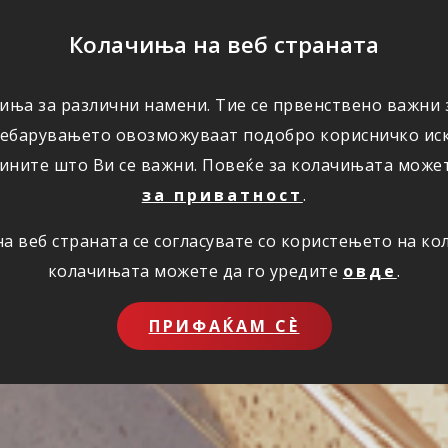
ПОМОШ
Колачиња на веб страната
иња за различни намени. Тие се првенствено важни з
ПОВОЛНОСТИ
КОРИСНО
ЗА НАС
ребарувањето овозможуваат подобро корисничко иск
ините што Ви се важни. Повеќе за колачињата може
за приватност
.
 веб страната се согласувате со користењето на к
колачињата можете да го уредите
овде
.
ПРИФАЌАМ СЀ