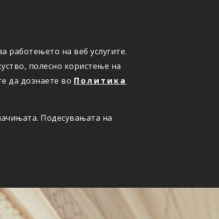
а работењето на веб услугите.
ОНЛАЈН
ПРИЈАВИ ШТЕТА
уство, полесно користење на
те да дознаете во
Политика
олачињата. Подесувањата на