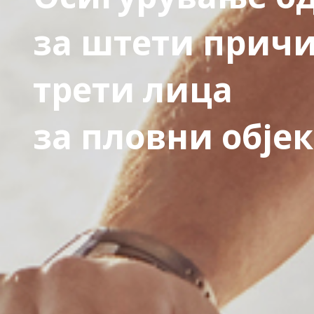
за штети причи
трети лица
за пловни обје