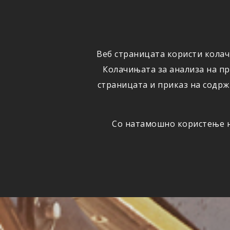
ФИЗИЧКИ
ПРАВНИ
ЛИЦА
ЛИЦА
Веб страницата користи колач
ОСИГУРУВАЊЕ
ШТЕТИ
Колачињата за анализа на п
страницата и приказ на содрж
Со натамошно користење на