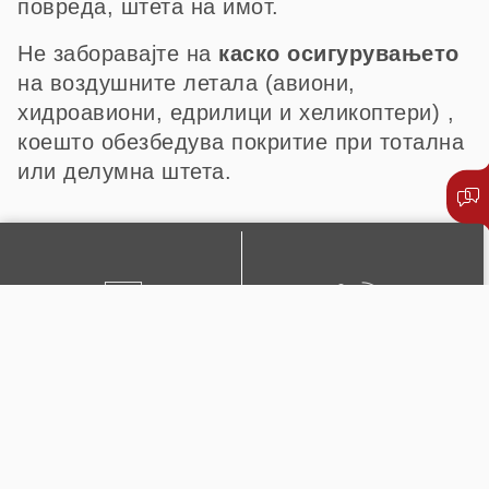
повреда, штета на имот.
Не заборавајте на
каско осигурувањето
на воздушните летала (авиони,
хидроавиони, едрилици и хеликоптери) ,
коешто обезбедува покритие при тотална
или делумна штета.
ПИШЕТЕ НЍ
+389 2 51 0222