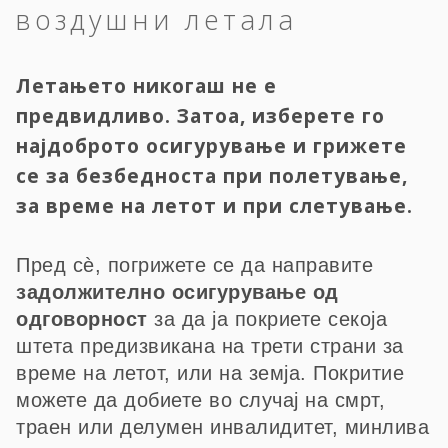
воздушни летала
Летањето никогаш не е
предвидливо. Затоа, изберете го
најдоброто осигурување и грижете
се за безбедноста при полетување,
за време на летот и при слетување.
Пред сѐ, погрижете се да направите
задолжително осигурување од
одговорност
за да ја покриете секоја
штета предизвикана на трети страни за
време на летот, или на земја. Покритие
можете да добиете во случај на смрт,
траен или делумен инвалидитет, минлива