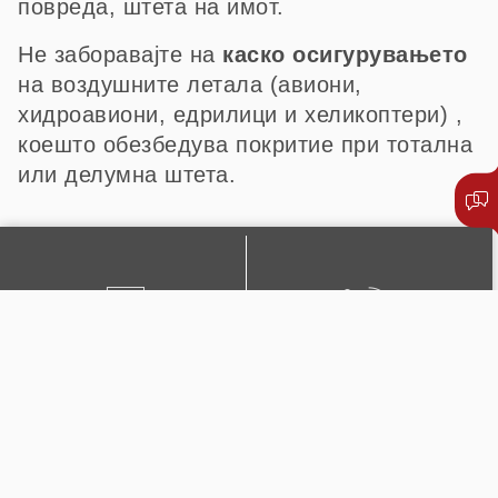
повреда, штета на имот.
Не заборавајте на
каско осигурувањето
на воздушните летала (авиони,
хидроавиони, едрилици и хеликоптери) ,
коешто обезбедува покритие при тотална
или делумна штета.
ПИШЕТЕ НЍ
+389 2 51 0222