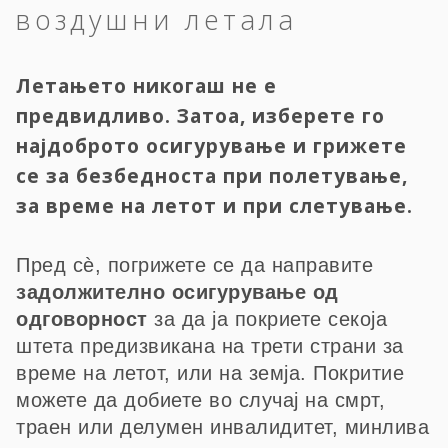
воздушни летала
Летањето никогаш не е
предвидливо. Затоа, изберете го
најдоброто осигурување и грижете
се за безбедноста при полетување,
за време на летот и при слетување.
Пред сѐ, погрижете се да направите
задолжително осигурување од
одговорност
за да ја покриете секоја
штета предизвикана на трети страни за
време на летот, или на земја. Покритие
можете да добиете во случај на смрт,
траен или делумен инвалидитет, минлива