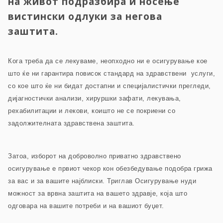
на живот подразбира и носење
вистински одлуки за негова
заштита.
Кога треба да се лекуваме, неопходно ни е осигурување кое
што ќе ни гарантира повисок стандард на здравствени услуги,
со кое што ќе ни бидат достапни и специјалистички прегледи,
дијагностички анализи, хируршки зафати, лекувања,
рехабилитации и лекови, коишто не се покриени со
задолжителната здравствена заштита.
Затоа, изборот на доброволно приватно здравствено
осигурување е првиот чекор кон обезбедување подобра грижа
за вас и за вашите најблиски. Триглав Осигурување нуди
можност за врвна заштита на вашето здравје, која што
одговара на вашите потреби и на вашиот буџет.