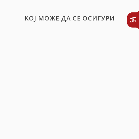
КОЈ МОЖЕ ДА СЕ ОСИГУРИ
Секој, кој има статус на осигуреник во
системот на задолжително здравствено
осигурување и кој има склучено осигурување
на специјалистичко вонболничко и болничко
лекување,
Лица-странски државјани, со регулиран
престој во Р. Македонија, кои не се осигурени
во Фондот за здравствено осигурување на Р.