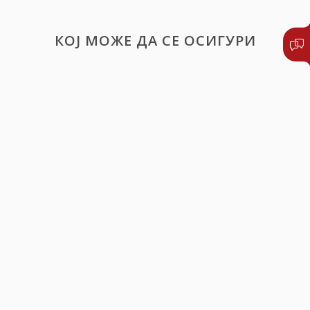
КОЈ МОЖЕ ДА СЕ ОСИГУРИ
Секој, кој има статус на осигуреник во
системот на задолжително здравствено
осигурување и кој има склучено осигурување
на специјалистичко вонболничко и болничко
лекување,
Лица-странски државјани, со регулиран
престој во Р. Македонија, кои не се осигурени
во Фондот за здравствено осигурување на Р.