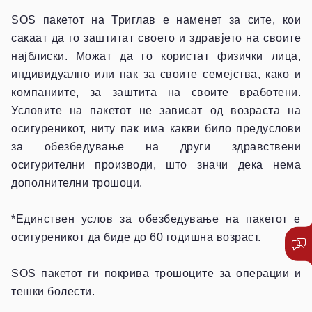
SOS пакетот на Триглав е наменет за сите, кои
сакаат да го заштитат своето и здравјето на своите
најблиски. Можат да го користат физички лица,
индивидуално или пак за своите семејства, како и
компаниите, за заштита на своите вработени.
Условите на пакетот не зависат од возраста на
осигуреникот, ниту пак има какви било предуслови
за обезбедување на други здравствени
осигурителни производи, што значи дека нема
дополнителни трошоци.
*Единствен услов за обезбедување на пакетот е
осигуреникот да биде до 60 годишна возраст.
SOS пакетот ги покрива трошоците за операции и
тешки болести.