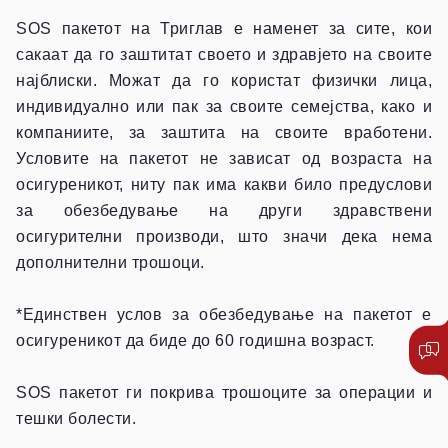
SOS пакетот на Триглав е наменет за сите, кои
сакаат да го заштитат своето и здравјето на своите
најблиски. Можат да го користат физички лица,
индивидуално или пак за своите семејства, како и
компаниите, за заштита на своите вработени.
Условите на пакетот не зависат од возраста на
осигуреникот, ниту пак има какви било предуслови
за обезбедување на други здравствени
осигурителни производи, што значи дека нема
дополнителни трошоци.
*Единствен услов за обезбедување на пакетот е
осигуреникот да биде до 60 годишна возраст.
SOS пакетот ги покрива трошоците за операции и
тешки болести.