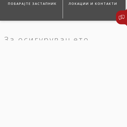
ПОБАРАЈТЕ ЗАСТАПНИК
ЛОКАЦИИ И КОНТАКТИ
За осигурувањето
КАРЕНЦА
При склучување на полиса за осигурување во првата година
од осигурувањето, предвидена е задолжителна каренца од три
(3) месеци за сите осигуреници.