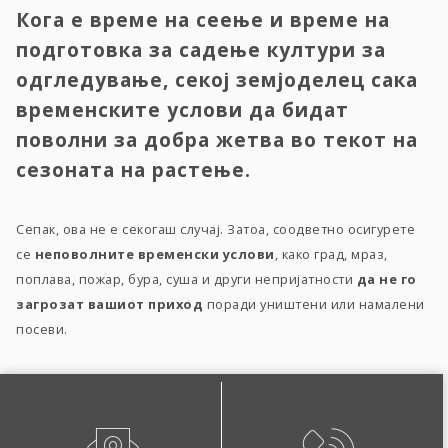
Кога е време на сеење и време на
подготовка за садење култури за
одгледување, секој земјоделец сака
временските услови да бидат
поволни за добра жетва во текот на
сезоната на растење.
Сепак, ова не е секогаш случај. Затоа, соодветно осигурете
се
неповолните временски услови
, како град, мраз,
поплава, пожар, бура, суша и други непријатности
да не го
загрозат вашиот приход
поради уништени или намалени
посеви.