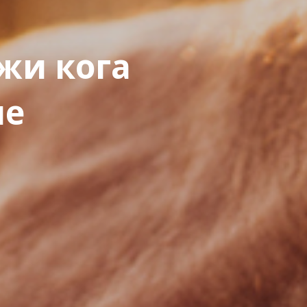
жи кога
ле