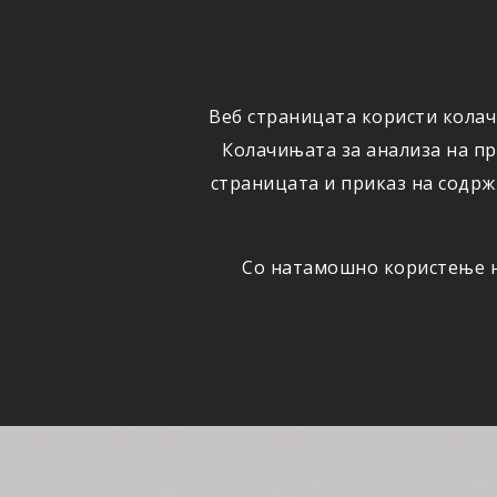
ФИЗИЧКИ
ПРАВНИ
ЛИЦА
ЛИЦА
Веб страницата користи колач
ОСИГУРУВАЊЕ
ШТЕТИ
Колачињата за анализа на п
страницата и приказ на содрж
Со натамошно користење на