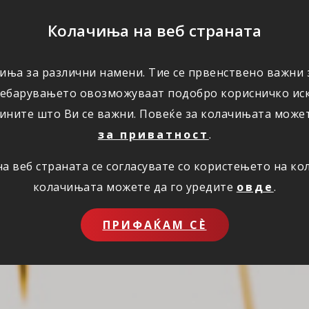
ПОМОШ
Колачиња на веб страната
иња за различни намени. Тие се првенствено важни з
ПОВОЛНОСТИ
КОРИСНО
ЗА НАС
ребарувањето овозможуваат подобро корисничко иск
ините што Ви се важни. Повеќе за колачињата може
за приватност
.
 веб страната се согласувате со користењето на к
колачињата можете да го уредите
овде
.
ПРИФАЌАМ СЀ