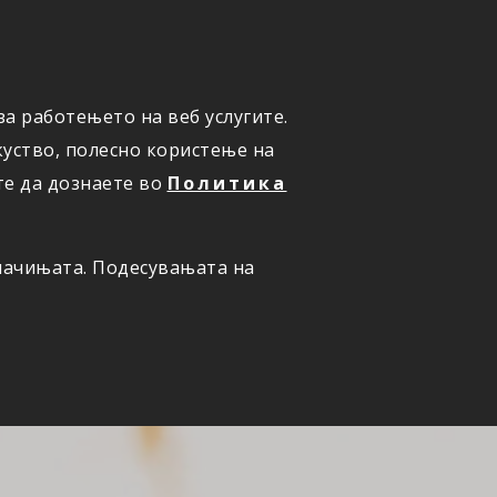
а работењето на веб услугите.
ОНЛАЈН
ПРИЈАВИ ШТЕТА
уство, полесно користење на
те да дознаете во
Политика
олачињата. Подесувањата на