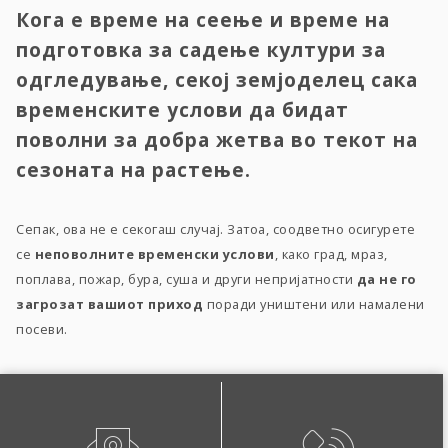
Кога е време на сеење и време на
подготовка за садење култури за
одгледување, секој земјоделец сака
временските услови да бидат
поволни за добра жетва во текот на
сезоната на растење.
Сепак, ова не е секогаш случај. Затоа, соодветно осигурете
се
неповолните временски услови
, како град, мраз,
поплава, пожар, бура, суша и други непријатности
да не го
загрозат вашиот приход
поради уништени или намалени
посеви.