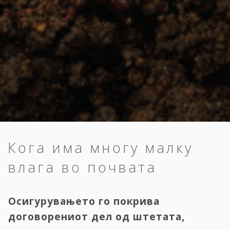
Кога има многу малку
влага во почвата
Осигурувањето го покрива
договорениот дел од штетата,