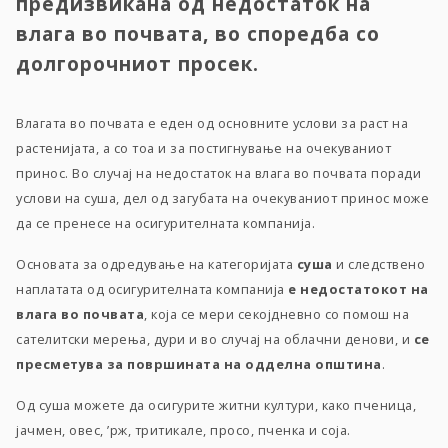
предизвикана од недостаток на
влага во почвата, во споредба со
долгорочниот просек.
Влагата во почвата е еден од основните услови за раст на
растенијата, а со тоа и за постигнување на очекуваниот
принос. Во случај на недостаток на влага во почвата поради
услови на суша, дел од загубата на очекуваниот принос може
да се пренесе на осигурителната компанија.
Основата за одредување на категоријата
суша
и следствено
наплатата од осигурителната компанија
е недостатокот на
влага во почвата
, која се мери секојдневно со помош на
сателитски мерења, дури и во случај на облачни денови, и
се
пресметува за површината на одделна општина
.
Од суша можете да осигурите житни култури, како пченица,
јачмен, овес, ’рж, тритикале, просо, пченка и соја.