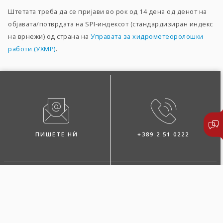
Штетата треба да се пријави во рок од 14 дена од денот на
објавата/потврдата на SPI-индексот (стандардизиран индекс
на врнежи) од страна на
Управата за хидрометеоролошки
работи (УХМР)
.
ПИШЕТЕ НЍ
+389 2 51 0222
ПОБАРАЈТЕ ЗАСТАПНИК
ЛОКАЦИИ И КОНТАКТИ