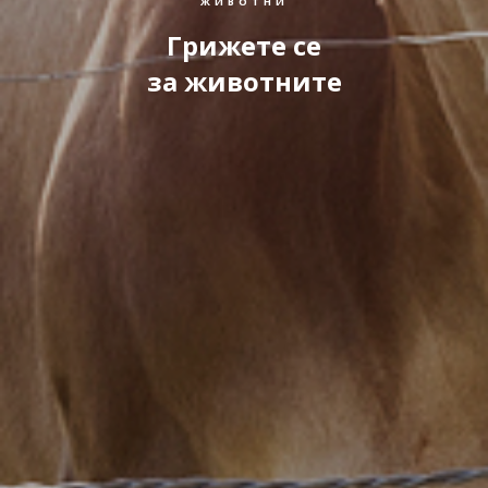
ЖИВОТНИ
Грижете се
за животните