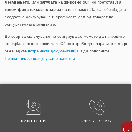
Лекувањето
, или
загубата на животно
обично претставува
голем финансиски товар
за сопственикот. Затоа, обезбедете
соодветно осигурување и префрлете дел од товарот на
осигурителната компанија.
Договор за склучување на осигурување можете да направите
во најблиската експозитура. Сѐ што треба да направите е да ја
обезбедите
потребната документација
и да пополните
Прашалник за осигурување животни.
ПИШЕТЕ НЍ
+389 2 51 0222