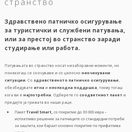
странство
Здравствено патничко осигурување
за туристички и службени патувања,
или за престој во странство заради
студирање или работа.
Патувањата во странство носат незаборавни моменти, но
понекогаш се соочуваме и со целосно
неочекувани
ситуации
. Со
здравственото патничко осигурување
,
обезбедувате
итна
и
неопходна поддршка
, токму тогаш
кога ви е
најпотребна
. Одберете го
соодветниот пакет
и
предајте ја грижата во наши раце.
Пакет
Travel Smart,
со покритие до 30 000 евра –
исплатливо решение за патниците со стандардни потреби
за заштита, кои бараат основно покритие по прифатлива