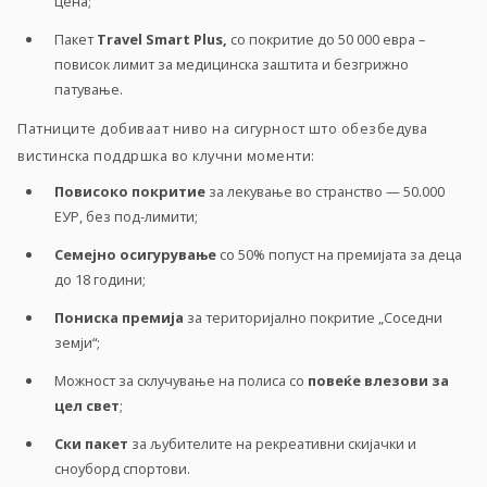
цена;
Пакет
Travel Smart Plus,
со покритие до 50 000 евра –
повисок лимит за медицинска заштита и безгрижно
патување.
Патниците добиваат ниво на сигурност што обезбедува
вистинска поддршка во клучни моменти:
Повисоко покритие
за лекување во странство
—
50.000
ЕУР, без под-лимити;
Семејно осигурување
со 50% попуст на премијата за деца
до 18 години;
Пониска премија
за територијално покритие „Соседни
земји“;
Можност за склучување на полиса со
повеќе влезови за
цел свет
;
Ски пакет
за љубителите на рекреативни скијачки и
сноуборд спортови.