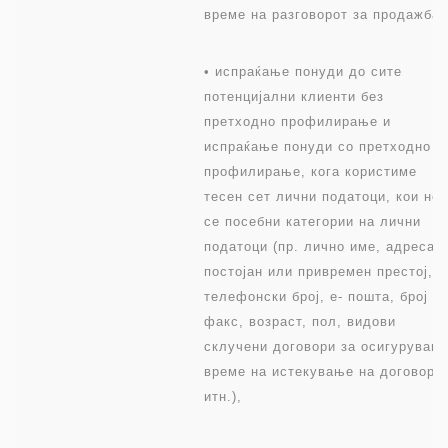
време на разговорот за продажба,
• испраќање понуди до сите
потенцијални клиенти без
претходно профилирање и
испраќање понуди со претходно
профилирање, кога користиме
тесен сет лични податоци, кои не
се посебни категории на лични
податоци (пр. лично име, адреса 
постојан или привремен престој,
телефонски број, е- пошта, број н
факс, возраст, пол, видови
склучени договори за осигурувањ
време на истекување на договорот
итн.),