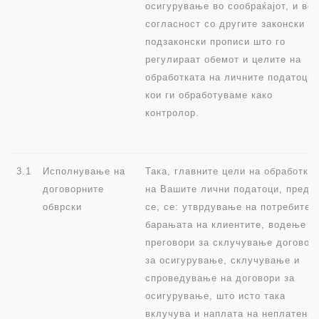
осигурување во сообраќајот, и во
согласност со другите законски и
подзаконски прописи што го
регулираат обемот и целите на
обработката на личните податоци,
кои ги обработуваме како
контролор.
3.1
Исполнување на
Така, главните цели на обработка
договорните
на Вашите лични податоци, пред
обврски
се, се: утврдување на потребите 
барањата на клиентите, водење
преговори за склучување договор
за осигурување, склучување и
спроведување на договори за
осигурување, што исто така
вклучува и наплата на неплатени