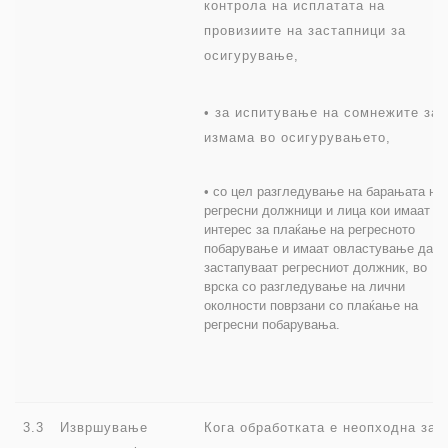
контрола на исплатата на
провизиите на застапници за
осигурување,
• за испитување на сомнежите за
измама во осигурувањето,
• со цел разгледување на барањата на
регресни должници и лица кои имаат
интерес за плаќање на регресното
побарување и имаат овластување да г
застапуваат регресниот должник, во
врска со разгледување на лични
околности поврзани со плаќање на
регресни побарувања.
3.3
Извршување
Кога обработката е неопходна за