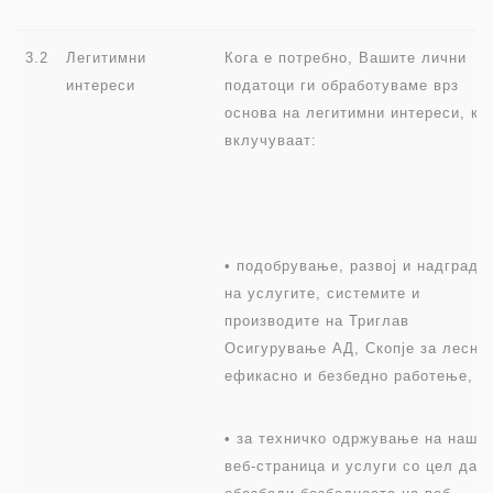
3.2
Легитимни
Кога е потребно, Вашите лични
интереси
податоци ги обработуваме врз
основа на легитимни интереси, ко
вклучуваат:
• подобрување, развој и надградб
на услугите, системите и
производите на Триглав
Осигурување АД, Скопје за лесно,
ефикасно и безбедно работење,
• за техничко одржување на наша
веб-страница и услуги со цел да с