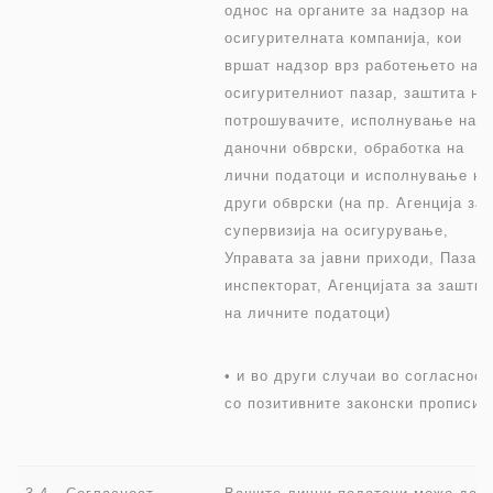
однос на органите за надзор на
осигурителната компанија, кои
вршат надзор врз работењето на
осигурителниот пазар, заштита на
потрошувачите, исполнување на
даночни обврски, обработка на
лични податоци и исполнување на
други обврски (на пр. Агенција за
супервизија на осигурување,
Управата за јавни приходи, Пазар
инспекторат, Агенцијата за заштит
на личните податоци)
• и во други случаи во согласност
со позитивните законски прописи.