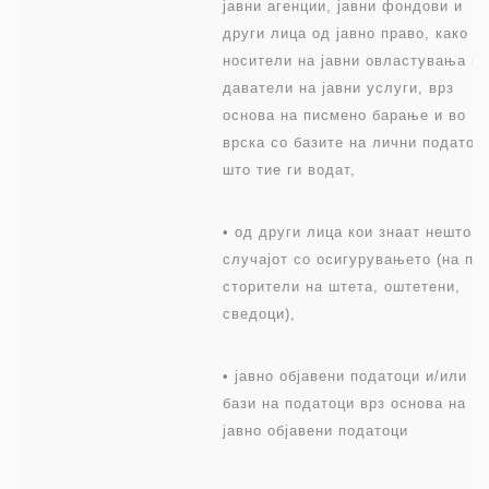
јавни агенции, јавни фондови и
други лица од јавно право, како и
носители на јавни овластувања и
даватели на јавни услуги, врз
основа на писмено барање и во
врска со базите на лични податоц
што тие ги водат,
• од други лица кои знаат нешто з
случајот со осигурувањето (на пр.
сторители на штета, оштетени,
сведоци),
• јавно објавени податоци и/или
бази на податоци врз основа на
јавно објавени податоци