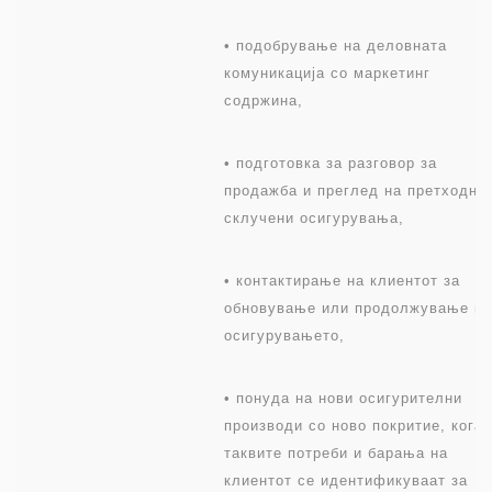
• подобрување на деловната
комуникација со маркетинг
содржина,
• подготовка за разговор за
продажба и преглед на претходно
склучени осигурувања,
• контактирање на клиентот за
обновување или продолжување на
осигурувањето,
• понуда на нови осигурителни
производи со ново покритие, кога
таквите потреби и барања на
клиентот се идентификуваат за