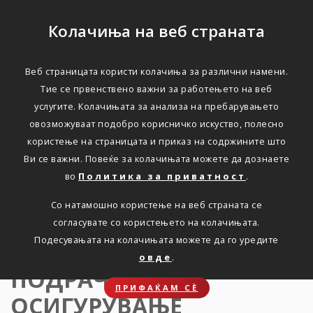
Колачиња на веб страната
Веб страницата користи колачиња за различни намени.
ЛИЧНИ ПОДАТОЦИ ВО ПОДРАЧЈЕТО НА
Тие се првенствено важни за работењето на веб
ОСИГУРУВАЊЕ
услугите. Колачињата за анализа на пребарувањето
овозможуваат подобро корисничко искуство, полесно
ЗАПОЗНАВАЊЕ СО
користење на страницата и приказ на содржините што
Ви се важни. Повеќе за колачињата можете да дознаете
ИНФОРМАЦИИТЕ ВО
во
Политика за приватност
.
ВРСКА СО ОБРАБОТКА
Со натамошно користење на веб страната се
НА ЛИЧНИТЕ
согласувате со користењето на колачињата.
Подесувањата на колачињата можете да го уредите
ПОДАТОЦИ ВО
овде
.
ПОДРАЧЈЕТО НА
ПРИФАЌАМ СЀ
ОСИГУРУВАЊЕ