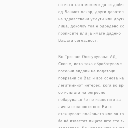
но исто така можеме да ги добием
од Вашиот лекар, други даватели
на здравствени услуги или други
лица, доколку тоа е одредено со
прописите или ја имате дадено
Вашата согласност.
Во Триглав Осигурување АД,
Скопје, исто така обработуваме
посебни видови на податоци
поврзани со Вас и врз основа на
легитимниот интерес, кога во врск
со исплата на регресно
побарување ќе не известите за
лични околности што Ви го
отежнуваат плаќањето или за тоа
ќе нè известат лицата што сте ги