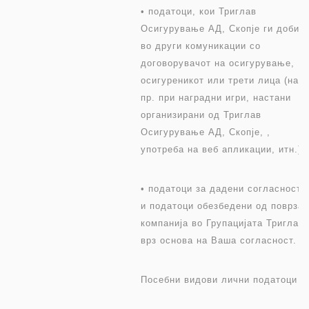
• податоци, кои Триглав
Осигурување АД, Скопје ги добив
во други комуникации со
договорувачот на осигурување,
осигуреникот или трети лица (на
пр. при наградни игри, настани
организирани од Триглав
Осигурување АД, Скопје, ,
употреба на веб апликации, итн.);
• податоци за дадени согласности
и податоци обезбедени од поврза
компанија во Групацијата Триглав
врз основа на Ваша согласност.
Посебни видови лични податоци