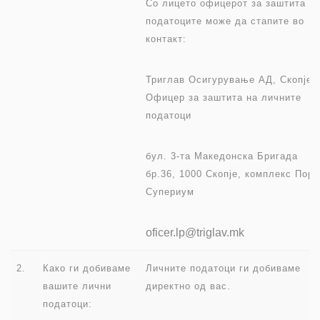
Со лицето офицерот за заштита н
податоците може да стапите во
контакт:
Триглав Осигурување АД, Скопје
Офицер за заштита на личните
податоци
бул. 3-та Македонска Бригада
бр.36, 1000 Скопје, комплекс Порт
Супериум
oficer.lp@triglav.mk
2.
Како ги добиваме
Личните податоци ги добиваме
вашите лични
директно од вас.
податоци: