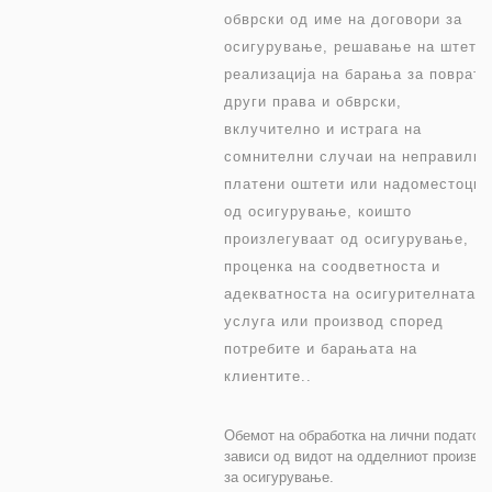
обврски од име на договори за
осигурување, решавање на штети,
реализација на барања за поврат 
други права и обврски,
вклучително и истрага на
сомнителни случаи на неправилно
платени оштети или надоместоци
од осигурување, коишто
произлегуваат од осигурување,
проценка на соодветноста и
адекватноста на осигурителната
услуга или производ според
потребите и барањата на
клиентите..
Обемот на обработка на лични податоц
зависи од видот на одделниот произво
за осигурување.