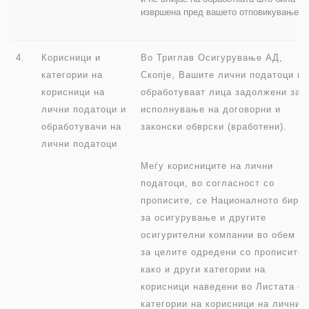
извршена пред вашето отповикување.
4.
Корисници и
Во Триглав Осигурување АД,
категории на
Скопје, Вашите лични податоци ги
корисници на
обработуваат лица задолжени за
лични податоци и
исполнување на договорни и
обработувачи на
законски обврски (вработени).
лични податоци
Меѓу корисниците на лични
податоци, во согласност со
прописите, се Националното биро
за осигурување и другите
осигурителни компании во обем и
за целите одредени со прописите
како и други категории на
корисници наведени во Листата со
категории на корисници на лични