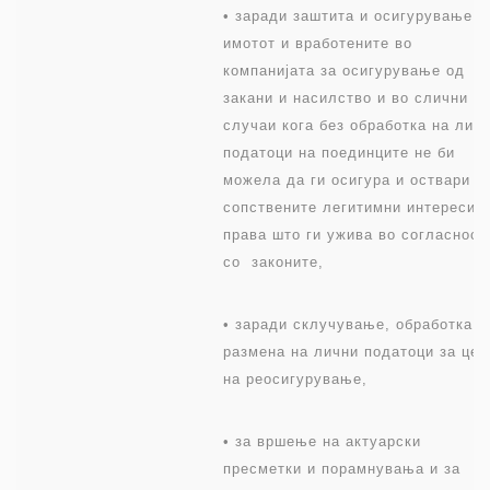
• заради заштита и осигурување н
имотот и вработените во
компанијата за осигурување од
закани и насилство и во слични
случаи кога без обработка на лич
податоци на поединците не би
можела да ги осигура и оствари
сопствените легитимни интереси и
права што ги ужива во согласност
со законите,
• заради склучување, обработка и
размена на лични податоци за цел
на реосигурување,
• за вршење на актуарски
пресметки и порамнувања и за