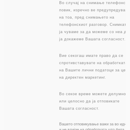
Во случај на снимање телефонски
повик, изречно ве предупредувам
на тоа, пред снимањето на
телефонскиот разговор. Снимката
ја чуваме за да можеме со неа да
ја докажеме Вашата согласност.
Вие секогаш имате право да се
спротивставувате на обработката
на Вашите лични податоци за цел
на директен маркетинг.
Во секое време можете делумно
или целосно да ја отповикате
Вашата согласност.
Вашето отповикување важи за во идни
и не влијае на обработката што била