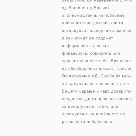
овластиле. Во наведените случаи
од Вас или од Вашиот
ополномоштеник ќе побараме
дополнителни докази, кои ги
потврдуваат наведените околност
и кои можат да содржат
информации за вашата
финансиска, социјална или
здравствена состојба. Врз основа
на обезбедените докази, Триглав
Осигурување АД, Скопје ќе може
да одлучува за основаноста на
Вашето барање и како доверител,
соодветно да ги процени причинит
за намалување, отпис или
ублажување на плаќањето на
регресното побарување.