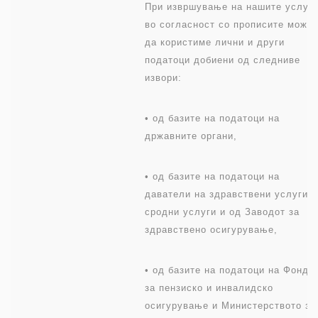
При извршување на нашите услуги
во согласност со прописите може
да користиме лични и други
податоци добиени од следниве
извори:
• од базите на податоци на
државните органи,
• од базите на податоци на
даватели на здравствени услуги и
сродни услуги и од Заводот за
здравствено осигурување,
• од базите на податоци на Фондо
за пензиско и инвалидско
осигурување и Министерството за