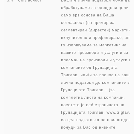
3.4
Согласност
Вашите лични податоци може да г
обработуваме за одредени цели
само врз основа на Ваша
согласност (на пример за
сегментиран (директен) маркетинг,
вклучително и профилирање, што
го извршуваме за маркетинг на
нашите производи и услуги и за
пласман на производи и услуги на
компаниите од Групацијата
Триглав, или/и за пренос на ваши
лични податоци до компаниите во
Групацијата Триглав – (за
комплетна листа на компании,
посетете ја веб-страницата на
Групацијата Триглав, www.triglav.e
со цел подготовка на прилагодени
понуди за Вас од нивните