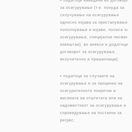
• податоци наведени во договорот
за осигурување (т.е. понуда за
склучување на осигурување
односно изјава за пристапување с
пополнување и изјави, полиса за
осигурување, специјални писмени
извештаи), во анекси и додатоци 
договорот за осигурување,
вклучително и прашалници);
• податоци за случаите на
осигурување и за проценка на
осигурителното покритие и
висината на отштетата или на
надоместокот за осигурување и за
спроведување на постапки за
регрес;