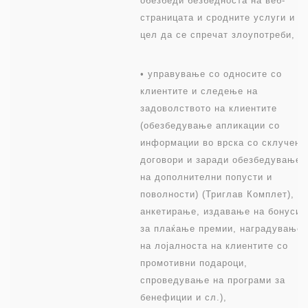
обезбеди безбедноста на веб-
страницата и сродните услуги и с
цел да се спречат злоупотреби,
• управување со односите со
клиентите и следење на
задоволството на клиентите
(обезбедување апликации со
информации во врска со склучени
договори и заради обезбедување
на дополнителни попусти и
поволности) (Триглав Комплет),
анкетирање, издавање на бонуси
за плаќање премии, наградување
на лојалноста на клиентите со
промотивни подароци,
спроведување на програми за
бенефиции и сл.),