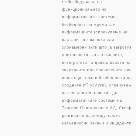
• обезбедување на
функционирањето на
информатичките системи,
безбедност на мрежата и
информациите (спречување на
настани, незаконски или
злонамерни акти што ја загрозува
достапноста, автентичноста,
интегритетот и доверливоста на
зачуваните или пренесените личн
податоци, како и безбедноста на
сродните ИТ услуги), спречување
на неовластен пристап до
информатичките системи на
Триглав Осигурување АД, Скопје 
реагирање на компјутерски
безбедносни закани и инциденти,