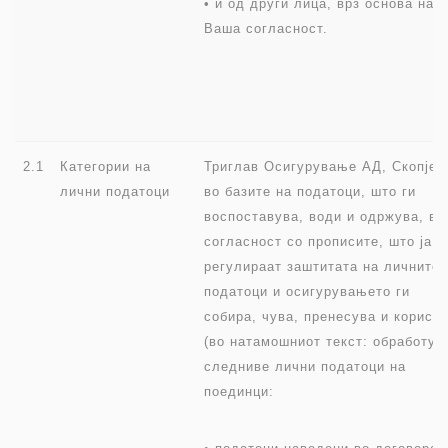
• и од други лица, врз основа на
Ваша согласност.
2.1
Категории на
Триглав Осигурување АД, Скопје
лични податоци
во базите на податоци, што ги
воспоставува, води и одржува, во
согласност со прописите, што ја
регулираат заштитата на личните
податоци и осигурувањето ги
собира, чува, пренесува и користи
(во натамошниот текст: обработув
следниве лични податоци на
поединци: