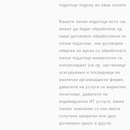
податоци подолу во оваа политика
Вашите лични податоци исто така
можат да бидат обработени од
наши договорни обработувачи на
лични податоци, чии договорни
обврски во врска со обработката 
лични податоци внимателно се
контролираат (на пр. застапници з
осигурување и посредници во
различни организациски форми,
даватели на услуги за маркетинг,
печатници, даватели на
индивидуални ИТ услуги, банки и
лизинг компании со кои имате
склучено кредитен или друг
договорен однос и други).