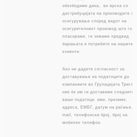
обезбедиме дека, во врска со
дистрибуцијата на производите за
осигурување според видот на
осигурителниот производ што го
пласираме, ги земаме предвид
барањата и потребите на нашите
клиенти.
Ако ни дадете согласност за
доставување на податоците до
компаниите во Групацијата Тригла
ние ќе им ги доставиме следните
ваши податоци: име, презиме,
адреса, ЕМБГ, датум на раѓање, е
mail, телефонски број, број на
мобилен телефон.