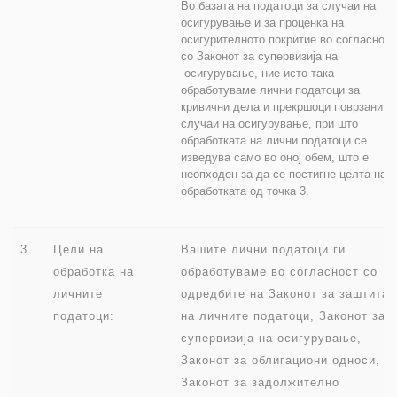
Во базата на податоци за случаи на
осигурување и за проценка на
осигурителното покритие во согласност
со Законот за супервизија на
осигурување, ние исто така
обработуваме лични податоци за
кривични дела и прекршоци поврзани с
случаи на осигурување, при што
обработката на лични податоци се
изведува само во оној обем, што е
неопходен за да се постигне целта на
обработката од точка 3.
3.
Цели на
Вашите лични податоци ги
обработка на
обработуваме во согласност со
личните
одредбите на Законот за заштита
податоци:
на личните податоци, Законот за
супервизија на осигурување,
Законот за облигациони односи,
Законот за задолжително