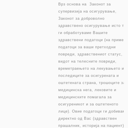
Врз основа на Законот за
супервизија на осигурување,
Законот за доброволно
здравствено осигурување исто та
ги обработуваме Вашите
здравствени податоци (на пример
податоци за ваши претходни
повреди, здравствениот статус,
видот на телесните повреди,
времетраењето на лекувањето и
последиците за осигурената и
оштетената страна, трошоците за
медицинска нега, лековите и
медицинските помагала за
осигуреникот и за оштетеното
лице). Овие податоци ги добиваме
директно од Вас (здравствен
прашалник, историја на пациент),