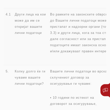
4.1
Други лица на кои
Во рамките на законските обврски
може да им се
до Вашите лични податоци може 
откријат вашите
пристапат и надзорни органи (точк
лични податоци
3.3) и други лица, кога за тоа сте
дале согласност или за пристап д
податоците имаат законска основа
и/или докажуваат правен интерес.
5.
Колку долго ќе ги
Вашите лични податоци во врска 
чуваме вашите
склучениот договор за
лични податоци?
осигурување ги чуваме:
• 10 години по истекот на
договорот за осигурување,