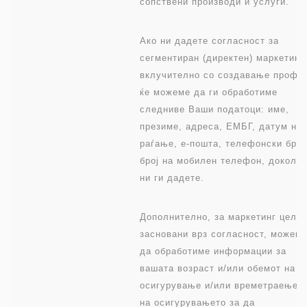
сопствени производи и услуги.
Ако ни дадете согласност за
сегментиран (директен) маркетинг,
вклучително со создавање профи
ќе можеме да ги обработиме
следниве Ваши податоци: име,
презиме, адреса, ЕМБГ, датум на
раѓање, е-пошта, телефонски број
број на мобилен телефон, доколку
ни ги дадете.
Дополнително, за маркетинг цели
засновани врз согласност, можем
да обработиме информации за
вашата возраст и/или обемот на
осигурување и/или времетраењет
на осигурувањето за да