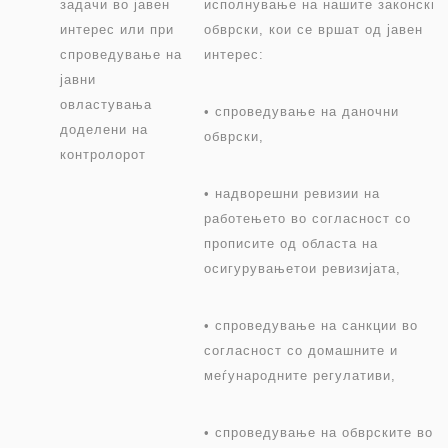
задачи во јавен
исполнување на нашите законски
интерес или при
обврски, кои се вршат од јавен
спроведување на
интерес:
јавни
овластувања
• спроведување на даночни
доделени на
обврски,
контролорот
• надворешни ревизии на
работењето во согласност со
прописите од областа на
осигурувањетои ревизијата,
• спроведување на санкции во
согласност со домашните и
меѓународните регулативи,
• спроведување на обврските во