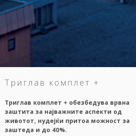
Триглав комплет +
Триглав комплет + обезбедува врвна
заштита за најважните аспекти од
животот, нудејќи притоа можност за
заштеда и до 40%.