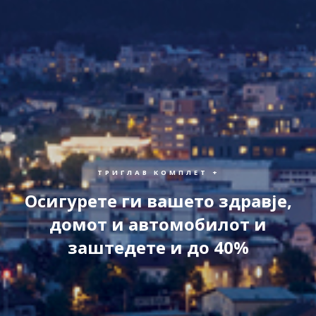
ТРИГЛАВ КОМПЛЕТ +
Осигурете ги вашето здравје,
домот и автомобилот и
заштедете и до 40%