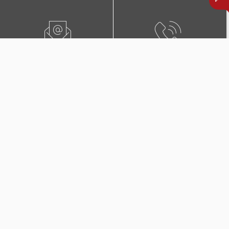
ПИШЕТЕ НЍ
0800 02222
ПОБАРАЈТЕ ЗАСТАПНИК
КОНТАКТИ И ЛОКАЦИИ
Дополнителни покритија
во Триглав Комплет +