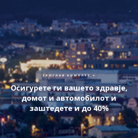
ТРИГЛАВ КОМПЛЕТ +
Осигурете ги вашето здравје,
домот и автомобилот и
заштедете и до 40%