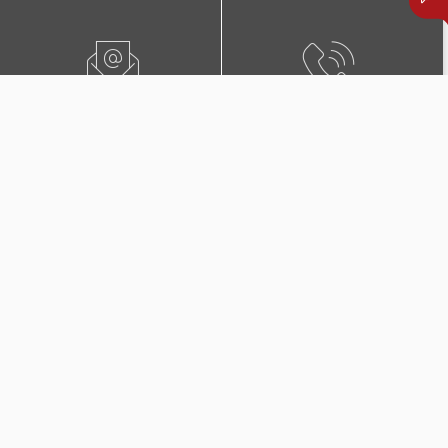
ПИШЕТЕ НЍ
0800 02222
ПОБАРАЈТЕ ЗАСТАПНИК
КОНТАКТИ И ЛОКАЦИИ
Дополнителни покритија
во Триглав Комплет +