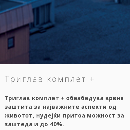
Триглав комплет +
Триглав комплет + обезбедува врвна
заштита за најважните аспекти од
животот, нудејќи притоа можност за
заштеда и до 40%.