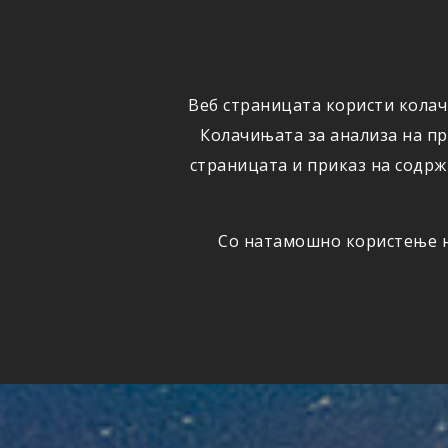
ФИЗИЧКИ
ПРАВНИ
ЛИЦА
ЛИЦА
Веб страницата користи колач
ОСИГУРУВАЊЕ
ШТЕТИ
Колачињата за анализа на п
страницата и приказ на содрж
Со натамошно користење на