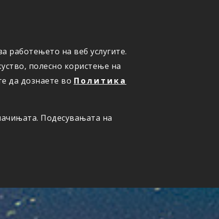
а работењето на веб услугите.
ОНЛАЈН
ПРИЈАВИ ШТЕТА
уство, полесно користење на
те да дознаете во
Политика
олачињата. Подесувањата на