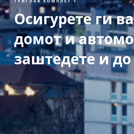
ТРИГЛАВ КОМПЛЕТ +
Осигурете ги ва
домот и автомо
заштедете и до