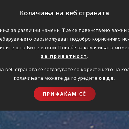
ПОМОШ
Колачиња на веб страната
иња за различни намени. Тие се првенствено важни з
ПОВОЛНОСТИ
КОРИСНО
ЗА НАС
ребарувањето овозможуваат подобро корисничко иск
ините што Ви се важни. Повеќе за колачињата може
за приватност
.
 веб страната се согласувате со користењето на к
колачињата можете да го уредите
овде
.
ПРИФАЌАМ СЀ