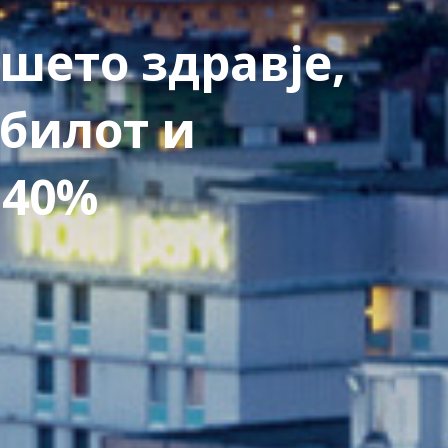
шето здравје,
билот и
 40%