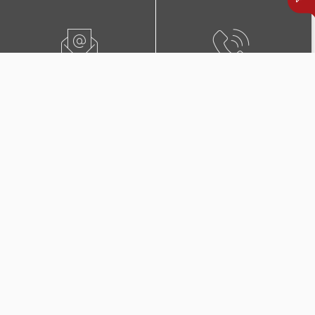
ПИШЕТЕ НЍ
0800 02222
ПОБАРАЈТЕ ЗАСТАПНИК
КОНТАКТИ И ЛОКАЦИИ
Дополнителни покритија
во Триглав Комплет +