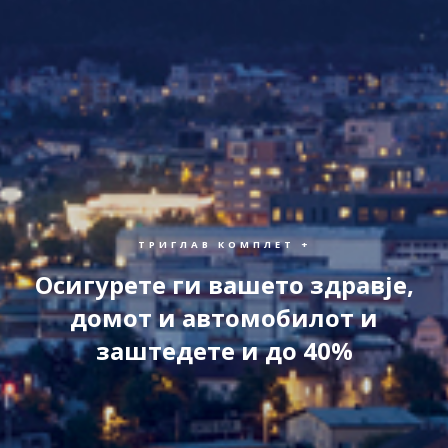
ТРИГЛАВ КОМПЛЕТ +
Осигурете ги вашето здравје,
домот и автомобилот и
заштедете и до 40%