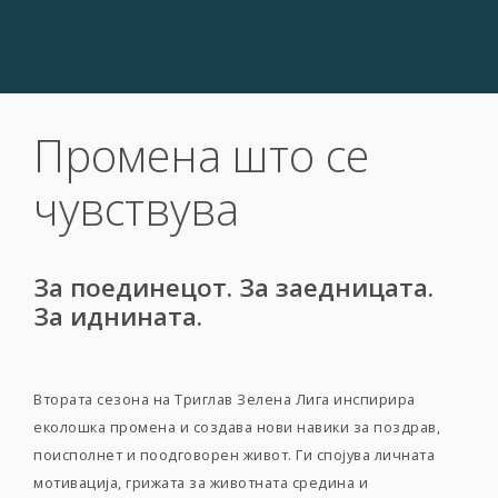
Промена што се
чувствува
За поединецот. За заедницата.
За иднината.
Втората сезона на Триглав Зелена Лига инспирира
еколошка промена и создава нови навики за поздрав,
поисполнет и поодговорен живот. Ги спојува личната
мотивација, грижата за животната средина и