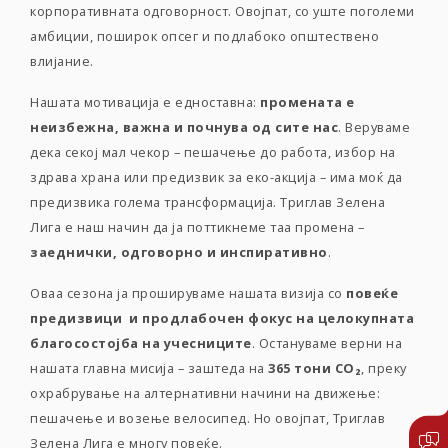
корпоративната одговорност. Овојпат, со уште поголеми
амбиции, поширок опсег и подлабоко општествено
влијание.
Нашата мотивација е едноставна:
промената е
неизбежна, важна и почнува од сите нас
. Веруваме
дека секој мал чекор – пешачење до работа, избор на
здрава храна или предизвик за еко-акција – има моќ да
предизвика голема трансформација. Триглав Зелена
Лига е наш начин да ја поттикнеме таа промена –
заеднички, одговорно и инспиративно
.
Оваа сезона ја прошируваме нашата визија со
повеќе
предизвици и продлабочен фокус на целокупната
благосостојба на учесниците
. Остануваме верни на
нашата главна мисија – заштеда на
365 тони CO₂
, преку
охрабрување на алтернативни начини на движење:
пешачење и возење велосипед. Но овојпат, Триглав
Зелена Лига е многу повеќе.