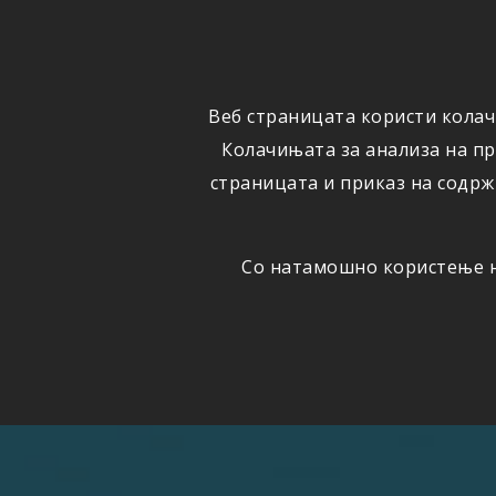
ФИЗИЧКИ
ПРАВНИ
ЛИЦА
ЛИЦА
Веб страницата користи колач
ОСИГУРУВАЊЕ
ШТЕТИ
Колачињата за анализа на п
страницата и приказ на содрж
Со натамошно користење на