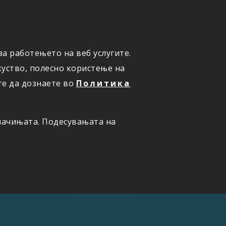
а работењето на веб услугите.
ОНЛАЈН
ПРИЈАВИ ШТЕТА
уство, полесно користење на
те да дознаете во
Политика
олачињата. Подесувањата на