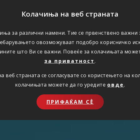
ПОМОШ
Колачиња на веб страната
иња за различни намени. Тие се првенствено важни з
ПОВОЛНОСТИ
КОРИСНО
ЗА НАС
ребарувањето овозможуваат подобро корисничко иск
ините што Ви се важни. Повеќе за колачињата може
за приватност
.
 веб страната се согласувате со користењето на к
колачињата можете да го уредите
овде
.
ПРИФАЌАМ СЀ