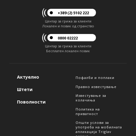
+389 (2) 5102 222
Центар за грижа за клиенти
Локален и повик од странство
0800 02222
Центар за грижа за клиенти
Бесплатен локален повик
Актуелно
Пофалби и поплаки
Правно известување
Штети
Известување за
колачиња
Поволности
Политика на
приватност
Општи услови за
употреба на мобилната
апликација Triglav