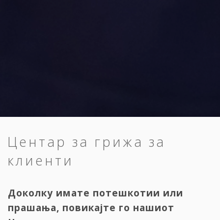
Центар за грижа за
клиенти
Доколку имате потешкотии или
прашања, повикајте го нашиот