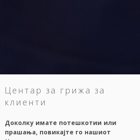
Центар за грижа за
клиенти
Доколку имате потешкотии или
прашања, повикајте го нашиот