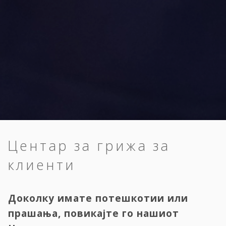
Центар за грижа за
клиенти
Доколку имате потешкотии или
прашања, повикајте го нашиот