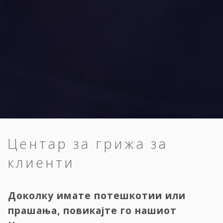
Центар за грижа за
клиенти
Доколку имате потешкотии или
прашања, повикајте го нашиот