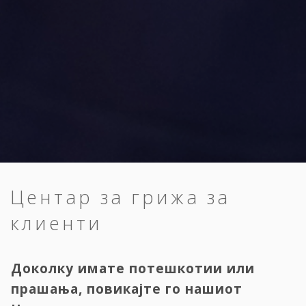
Центар за грижа за
клиенти
Доколку имате потешкотии или
прашања, повикајте го нашиот