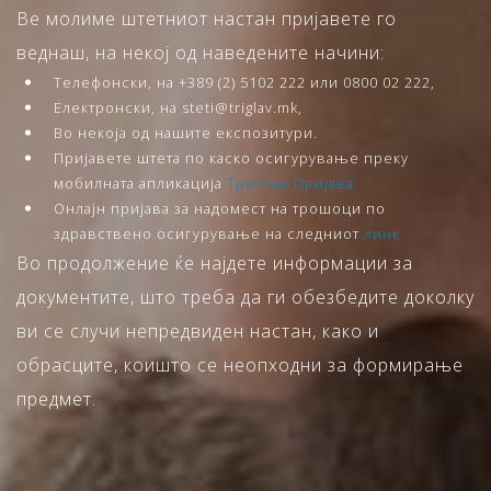
Ве молиме штетниот настан пријавете го
веднаш, на некој од наведените начини:
Телефонски, на +389 (2) 5102 222 или 0800 02 222,
Електронски, на steti@triglav.mk,
Во некоја од нашите експозитури.
Пријавете штета по каско осигурување преку
мобилната апликација
Триглав Пријава
Онлајн пријава за надомест на трошоци по
здравствено осигурување на следниот
линк
Во продолжение ќе најдете информации за
документите, што треба да ги обезбедите доколку
ви се случи непредвиден настан, како и
обрасците, коишто се неопходни за формирање
предмет.