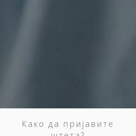
Како да пријавите
штета?