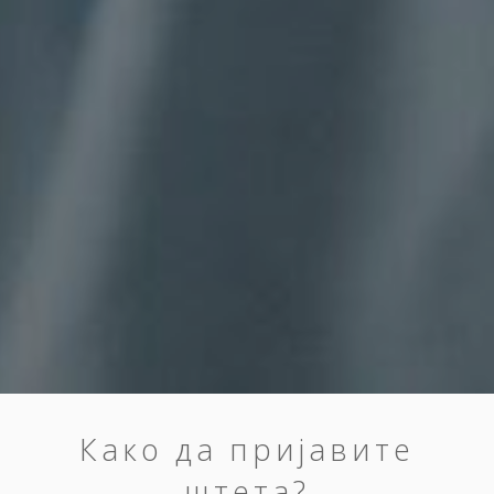
Како да пријавите
штета?