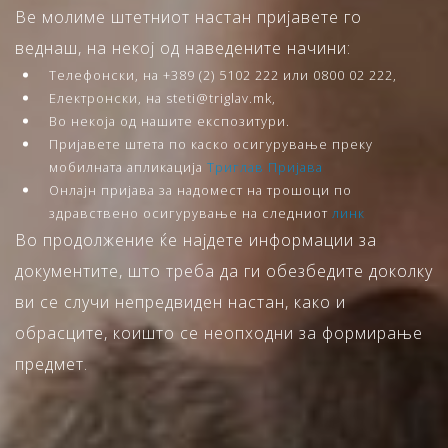
Ве молиме штетниот настан пријавете го
веднаш, на некој од наведените начини:
Телефонски, на +389 (2) 5102 222 или 0800 02 222,
Електронски, на steti@triglav.mk,
Во некоја од нашите експозитури.
Пријавете штета по каско осигурување преку
мобилната апликација
Триглав Пријава
Онлајн пријава за надомест на трошоци по
здравствено осигурување на следниот
линк
Во продолжение ќе најдете информации за
документите, што треба да ги обезбедите доколку
ви се случи непредвиден настан, како и
обрасците, коишто се неопходни за формирање
предмет.