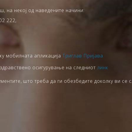
ш, на некој од наведените начини:
02 222,
еку мобилната апликација
Триглав Пријава
 здравствено осигурување на следниот
линк
ентите, што треба да ги обезбедите доколку ви се с