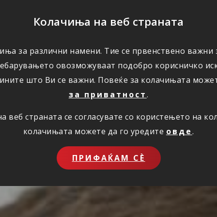
ПОМОШ
Колачиња на веб страната
иња за различни намени. Тие се првенствено важни з
ПОВОЛНОСТИ
КОРИСНО
ЗА НАС
ребарувањето овозможуваат подобро корисничко иск
ините што Ви се важни. Повеќе за колачињата може
за приватност
.
 веб страната се согласувате со користењето на к
колачињата можете да го уредите
овде
.
ПРИФАЌАМ СЀ