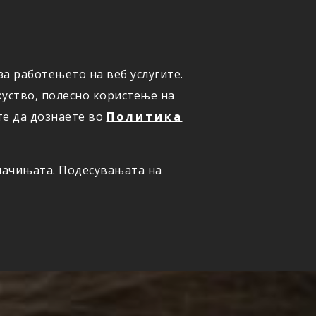
а работењето на веб услугите.
ОНЛАЈН
ПРИЈАВИ ШТЕТА
уство, полесно користење на
те да дознаете во
Политика
олачињата. Подесувањата на