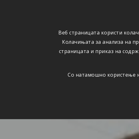
ФИЗИЧКИ
ПРАВНИ
ЛИЦА
ЛИЦА
Веб страницата користи колач
ОСИГУРУВАЊЕ
ШТЕТИ
Колачињата за анализа на п
страницата и приказ на содрж
Со натамошно користење на