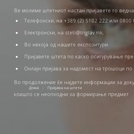
Ве молиме штетниот настан пријавете го ведна
Телефонски, на +389 (2) 5102 222 или 0800 
Електронски, на steti@triglav.mk,
Во некоја од нашите експозитури.
Пријавете штета по каско осигурување пр
Онлајн пријава за надомест на трошоци по
Во продолжение ќе најдете информации за докум
Дома
Пријава на штети
коишто се неопходни за формирање предмет.