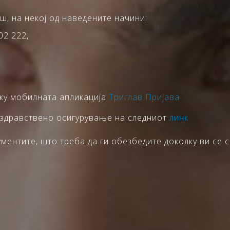
ш, на некој од наведените начини:
02 222,
еку мобилната апликација
Триглав Пријава
 здравствено осигурување на следниот
линк
ентите, што треба да ги обезбедите доколку ви се с