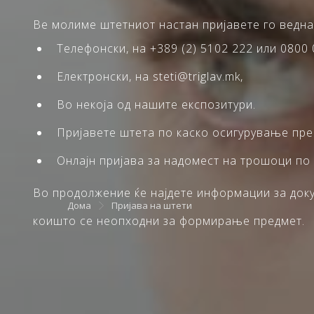
Ве молиме штетниот настан пријавете го ведна
Телефонски, на +389 (2) 5102 222 или 0800 
Електронски, на steti@triglav.mk,
Во некоја од нашите експозитури.
Пријавете штета по каско осигурување пр
Онлајн пријава за надомест на трошоци по
Во продолжение ќе најдете информации за докум
Дома
Пријава на штети
коишто се неопходни за формирање предмет.