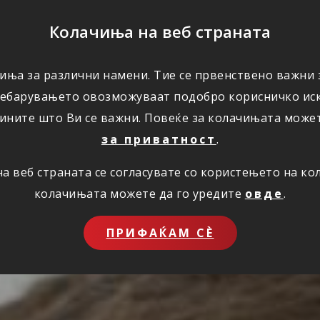
ПОМОШ
Колачиња на веб страната
иња за различни намени. Тие се првенствено важни з
ПОВОЛНОСТИ
КОРИСНО
ЗА НАС
ребарувањето овозможуваат подобро корисничко иск
ините што Ви се важни. Повеќе за колачињата може
за приватност
.
 веб страната се согласувате со користењето на к
колачињата можете да го уредите
овде
.
ПРИФАЌАМ СЀ