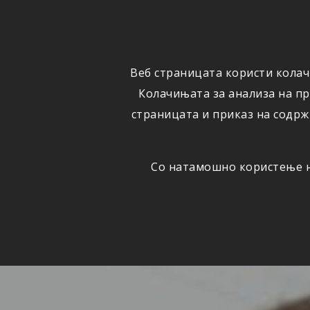
ФИЗИЧКИ
ПРАВНИ
ЛИЦА
ЛИЦА
Веб страницата користи колач
ОСИГУРУВАЊЕ
ШТЕТИ
Колачињата за анализа на п
страницата и приказ на содрж
Со натамошно користење на