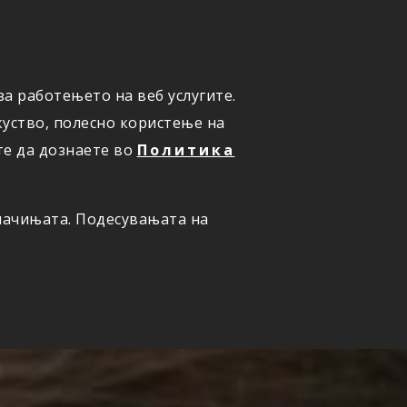
а работењето на веб услугите.
ОНЛАЈН
ПРИЈАВИ ШТЕТА
уство, полесно користење на
те да дознаете во
Политика
олачињата. Подесувањата на